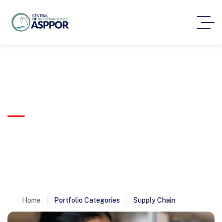
Supply Chain
Trusted by clients worldwide
to deliver complex logistics
projects with precision,
reliability, and on-time
execution.
Home
Portfolio Categories
Supply Chain