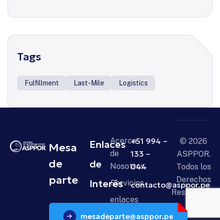
Tags
Fulfillment
Last-Mile
Logistics
Acerca
+51 994 –
© 2026
Enlaces
Mesa
de
133 –
ASPPOR.
de
de
Nosotros
044
Todos los
parte
Derechos
Interés
Servicios
contacto@asppor.pe
Reservados.
enlaces
mesadeparte@asppor.pe
Noticias