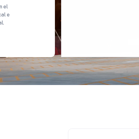
n el
al e
l.