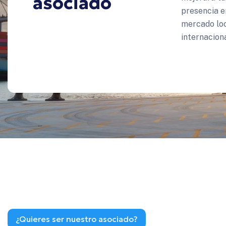
asociado
presencia e
mercado loc
internaciona
¿Quieres ser nuestro asociado?