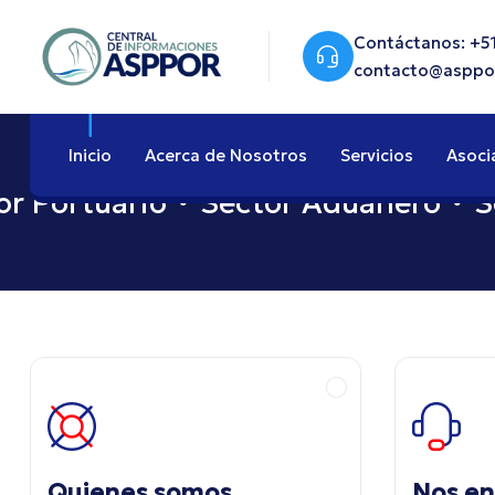
Contáctanos: +51
contacto@asppo
Inicio
Acerca de Nosotros
Servicios
Asoci
Portuario
Sector Aduanero
Sec
Quienes somos
Nos e