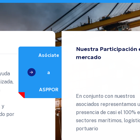
Nuestra Participación 
Asóciate
mercado
98.5
%
a
yuda
izada,
ASPPOR
n
En conjunto con nuestros
asociados representamos 
 y
presencia de casi el 100% e
do por
sectores marítimos, logísti
portuario