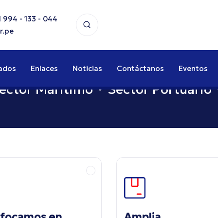
 994 - 133 - 044
r.pe
ados
Enlaces
Noticias
Contáctanos
Eventos
tor Marítimo
Sector Portuario
S
nfocamos en
Amplia