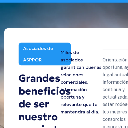
Asociados de
Miles de
ASPPOR
asociados
Orientación
garantizan buenas
oportuna, a
relaciones
Grandes
legal actual
comerciales,
informació
beneficios
información
contínua y
oportuna y
actualizada,
de ser
relevante que te
estar rodea
mantendrá al día.
los mejores
nuestro
consorcios
mejorará tu