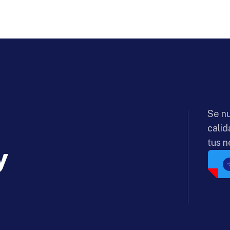
Se nu
calid
tus n
y