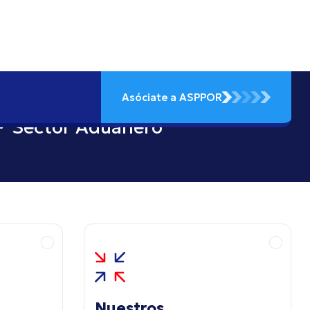
Asóciate a ASPPOR
ector Aduanero
Nuestros