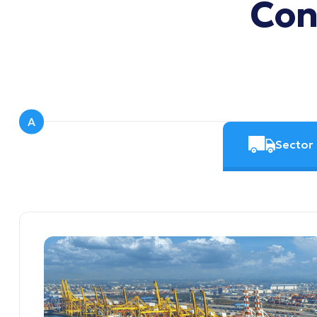
Co
A
Sector