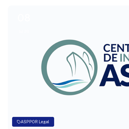
08
Jul 26
ASPPOR Legal