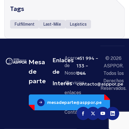
Tags
Fulfillment
Last-Mile
Logistics
Acerca
+51 994 –
© 2026
Enlaces
Mesa
de
133 –
ASPPOR.
de
de
Nosotros
044
Todos los
parte
Derechos
Interés
Servicios
contacto@asppor.pe
Reservados.
enlaces
mesadeparte@asppor.pe
Noticias
Contáctanos