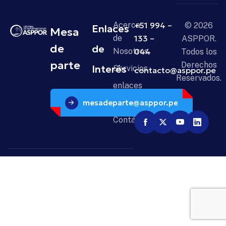
Acerca
+51 994 –
© 2026
Enlaces
Mesa
de
133 –
ASPPOR.
de
de
Nosotros
044
Todos los
parte
Derechos
Interés
Servicios
contacto@asppor.pe
Reservados.
enlaces
mesadeparte@asppor.pe
Noticias
Contáctanos